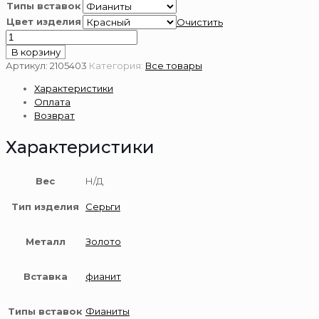
Типы вставок
Цвет изделия
Очистить
Количество
товара
В корзину
Серьги
Артикул:
2105403
Категория:
Все товары
из
Характеристики
золота
Оплата
585
Возврат
пробы
Характеристики
Вес
Н/Д
Тип изделия
Серьги
Металл
Золото
Вставка
фианит
Типы вставок
Фианиты