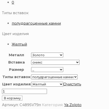
0
Типы вставок
полудрагоценные камни
Цвет изделия
Желтый
Металл
Вставка
Размер
Типы вставок
Цвет изделия
Очистить
Количество
товара
В корзину
Серьги
Артикул:
С4895V79л
Категория:
Ya Zoloto