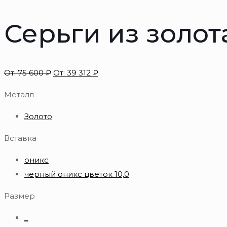
Серьги из золот
От:
75 600
₽
От:
39 312
₽
Металл
Золото
Вставка
оникс
черный оникс цветок 10,0
Размер
_