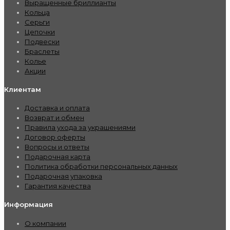
Выращенные бриллианты
Кольца
Серьги
Цепочки
Подвески
Браслеты
Колье
Акции
Клиентам
Доставка и оплата
Возврат и обмен
Правила ухода за украшениями
Договор оферты
Вопросы и ответы
Подарочная карта
Политика обработки персональных данных
Подарочная упаковка
Гарантия качества
Информация
О компании