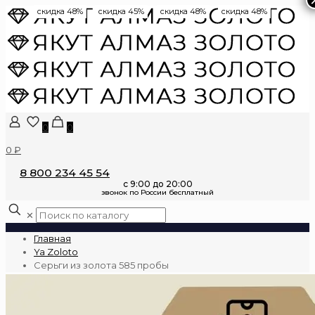
скидка 48%
скидка 45%
скидка 48%
скидка 48%
0
0
0 ₽
8 800 234 45 54
✕
Главная
Ya Zoloto
Серьги из золота 585 пробы