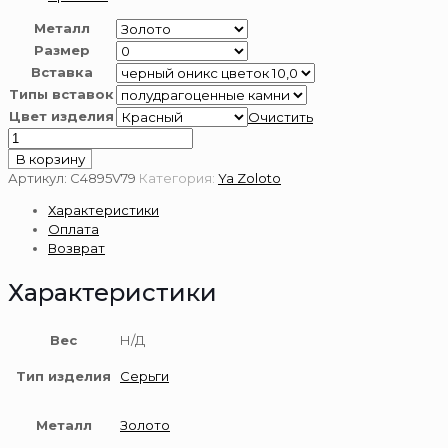
Металл
Размер
Вставка
Типы вставок
Цвет изделия
Очистить
Количество
товара
В корзину
Серьги
Артикул:
С4895V79
Категория:
Ya Zoloto
из
Характеристики
золота
Оплата
585
Возврат
пробы
Характеристики
Вес
Н/Д
Тип изделия
Серьги
Металл
Золото