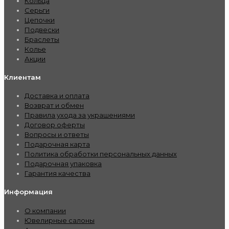
Кольца
Серьги
Цепочки
Подвески
Браслеты
Колье
Акции
Клиентам
Доставка и оплата
Возврат и обмен
Правила ухода за украшениями
Договор оферты
Вопросы и ответы
Подарочная карта
Политика обработки персональных данных
Подарочная упаковка
Гарантия качества
Информация
О компании
Ювелирные салоны