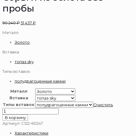
пробы
90 240
₽
51 437
₽
Металл
Золото
Вставка
топаз sky
Типы вставок
полудрагоценные камни
Металл
Вставка
Типы вставок
Очистить
Количество
товара
В корзину
Серьги
Артикул:
С122-6024Т
из
Характеристики
золота