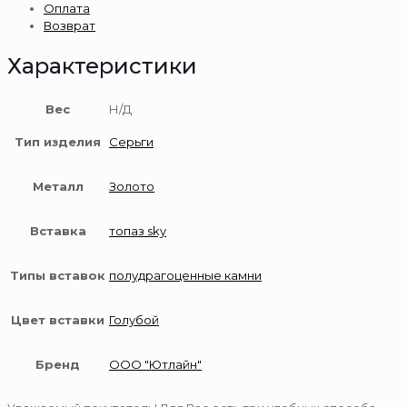
Оплата
585
Возврат
пробы
Характеристики
Вес
Н/Д
Тип изделия
Серьги
Металл
Золото
Вставка
топаз sky
Типы вставок
полудрагоценные камни
Цвет вставки
Голубой
Бренд
ООО "Ютлайн"