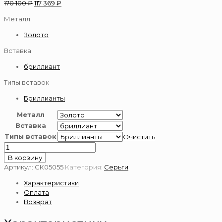
170 100
₽
117 369
₽
Металл
Золото
Вставка
бриллиант
Типы вставок
Бриллианты
Металл
Вставка
Типы вставок
Очистить
Количество
товара
В корзину
Серьги
Артикул:
СК05055
Категория:
Серьги
из
Характеристики
золота
Оплата
585
Возврат
пробы