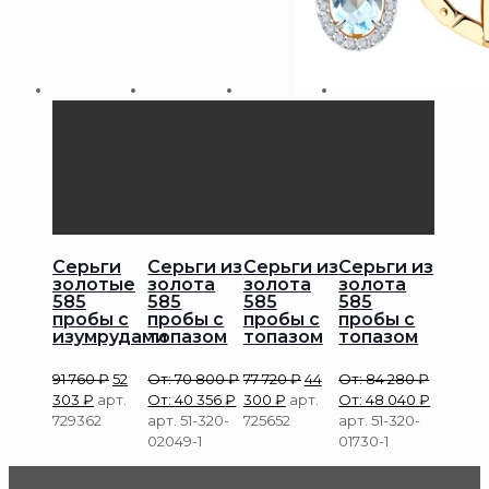
Серьги
Серьги из
Серьги из
Серьги из
золотые
золота
золота
золота
585
585
585
585
пробы с
пробы с
пробы с
пробы с
изумрудами
топазом
топазом
топазом
91 760
₽
52
От:
70 800
₽
77 720
₽
44
От:
84 280
₽
303
₽
арт.
От:
40 356
₽
300
₽
арт.
От:
48 040
₽
729362
арт. 51-320-
725652
арт. 51-320-
02049-1
01730-1