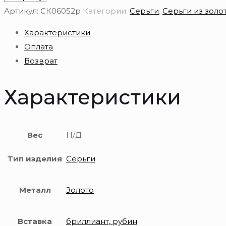
Серьги
Артикул:
СК06052р
Категории:
Серьги
,
Серьги из золо
из
Характеристики
золота
Оплата
585
Возврат
пробы
Характеристики
Вес
Н/Д
Тип изделия
Серьги
Металл
Золото
Вставка
бриллиант, рубин