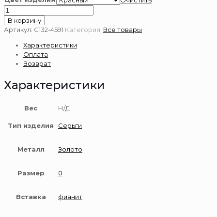
Очистить
Количество
товара
В корзину
Серьги
Артикул:
С132-4591
Категория:
Все товары
из
Характеристики
золота
Оплата
585
Возврат
пробы
Характеристики
Вес
Н/Д
Тип изделия
Серьги
Металл
Золото
Размер
0
Вставка
фианит