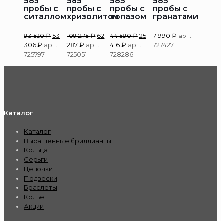
585
585
585
585
пробы с
пробы с
пробы с
пробы с
ситаллом
хризолитом
топазом
гранатами
93 520
₽
53
109 275
₽
62
44 590
₽
25
7 990
₽
арт.
306
₽
арт.
287
₽
арт.
416
₽
арт.
727427
725797
725051
728286
Каталог
Каталог
Выращенные бриллианты
Кольца
Серьги
Цепочки
Подвески
Браслеты
Колье
Акции