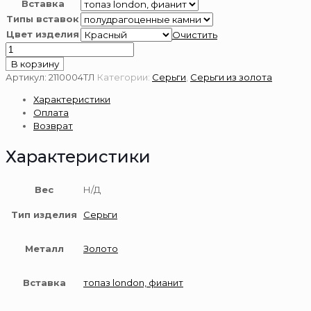
Вставка
Типы вставок
Цвет изделия
Очистить
Количество
товара
В корзину
Серьги
Артикул:
2110004ТЛ
Категории:
Серьги
,
Серьги из золота
из
Характеристики
золота
Оплата
585
Возврат
пробы
Характеристики
Вес
Н/Д
Тип изделия
Серьги
Металл
Золото
Вставка
топаз london, фианит