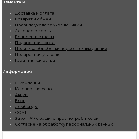
Клиентам
Доставка и оплата
Возврат и обмен
Правила ухода за украшениями
Договор оферты
Вопросы и ответы
Подарочная карта
Политика обработки персональных данных
Подарочная упаковка
Гарантия качества
Информация
О компании
Ювелирные салоны
Акции
Блог
Ломбарды
СОУТ
Закон РФ о защите прав потребителей
Согласие на обработку персональных данных