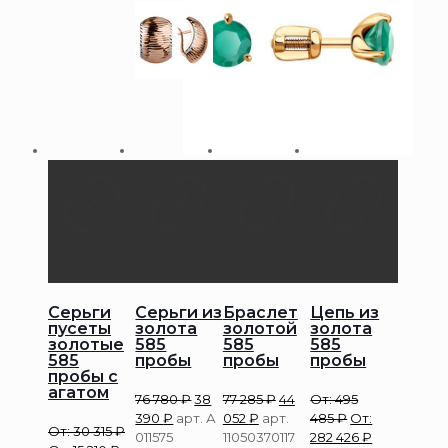
Серьги
Серьги из
Браслет
Цепь из
пусеты
золота
золотой
золота
золотые
585
585
585
585
пробы
пробы
пробы
пробы с
агатом
76 780
₽
38
77 285
₽
44
От:
495
390
₽
арт. А
052
₽
арт.
485
₽
От:
От:
30 315
₽
011575
11050370117
282 426
₽