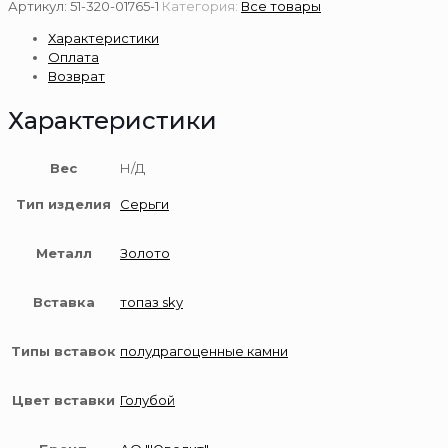
Серьги
Артикул:
51-320-01765-1
Категория:
Все товары
из
Характеристики
золота
Оплата
585
Возврат
пробы
с
Характеристики
топазом
Вес
Н/Д
Тип изделия
Серьги
Металл
Золото
Вставка
топаз sky
Типы вставок
полудрагоценные камни
Цвет вставки
Голубой