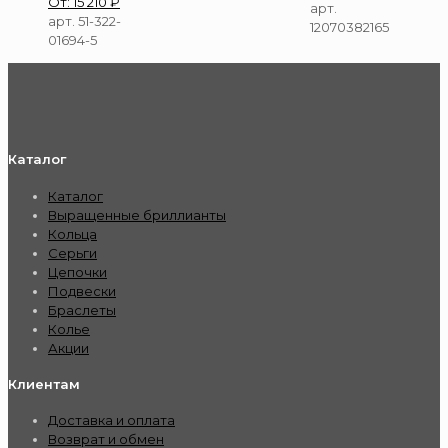
От:
15 210
₽
арт.
арт. 51-322-
12070382165
01694-5
Каталог
Каталог
Выращенные бриллианты
Кольца
Серьги
Цепочки
Подвески
Браслеты
Колье
Акции
Клиентам
Доставка и оплата
Возврат и обмен