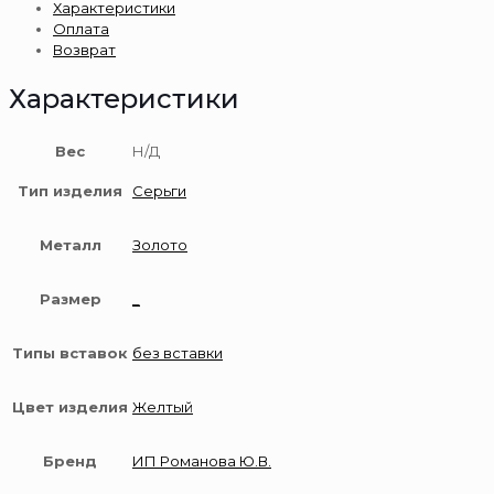
Характеристики
золота
Оплата
585
Возврат
пробы
Характеристики
Вес
Н/Д
Тип изделия
Серьги
Металл
Золото
Размер
_
Типы вставок
без вставки
Цвет изделия
Желтый
Бренд
ИП Романова Ю.В.