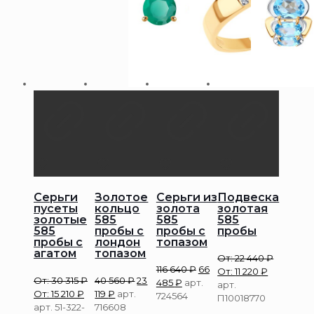
Серьги
Золотое
Серьги из
Подвеска
пусеты
кольцо
золота
золотая
золотые
585
585
585
585
пробы с
пробы с
пробы
пробы с
лондон
топазом
агатом
топазом
От:
22 440
₽
116 640
₽
66
От:
11 220
₽
От:
30 315
₽
40 560
₽
23
485
₽
арт.
арт.
От:
15 210
₽
119
₽
арт.
724564
П10018770
арт. 51-322-
716608