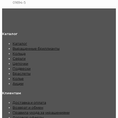
01694-5
Каталог
Каталог
Выращенные бриллианты
Кольца
Серьги
Цепочки
Подвески
Браслеты
Колье
Акции
Клиентам
Доставка и оплата
Возврат и обмен
Правила ухода за украшениями
Договор оферты