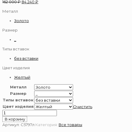
162 000
₽
84 240
₽
Металл
Золото
Размер
_
Типы вставок
без вставки
Цвет изделия
Желтый
Металл
Размер
Типы вставок
Цвет изделия
Очистить
Количество
товара
В корзину
Серьги
Артикул:
С5797л
Категория:
Все товары
из