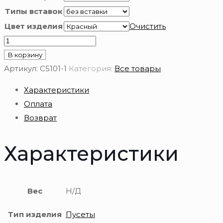
Типы вставок
Цвет изделия
Очистить
Количество
товара
В корзину
Серьги
Артикул:
С5101-1
Категория:
Все товары
пусеты
Характеристики
золотые
Оплата
585
Возврат
пробы
Характеристики
Вес
Н/Д
Тип изделия
Пусеты