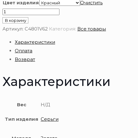
Цвет изделия
Очистить
Количество
товара
В корзину
Серьги
Артикул:
С4801V62
Категория:
Все товары
из
Характеристики
золота
Оплата
585
Возврат
пробы
Характеристики
Вес
Н/Д
Тип изделия
Серьги