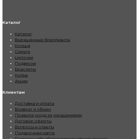
Каталог
Каталог
Выращенные бриллианты
Кольца
Серьги
Цепочки
Подвески
Браслеты
Колье
Акции
Клиентам
Доставка и оплата
Возврат и обмен
Правила ухода за украшениями
Договор оферты
Вопросы и ответы
Подарочная карта
Политика обработки персональных данных