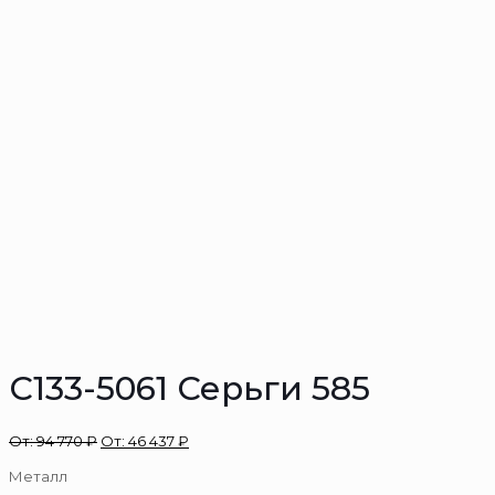
С133-5061 Серьги 585
От:
94 770
₽
От:
46 437
₽
Металл