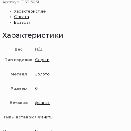
С133-
Артикул:
С133-5061
5061
Характеристики
Серьги
Оплата
585
Возврат
Характеристики
Вес
Н/Д
Тип изделия
Серьги
Металл
Золото
Размер
0
Вставка
фианит
Типы вставок
Фианиты