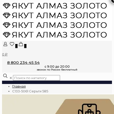
0
0
0 ₽
8 800 234 45 54
✕
Главная
С133-5061 Серьги 585