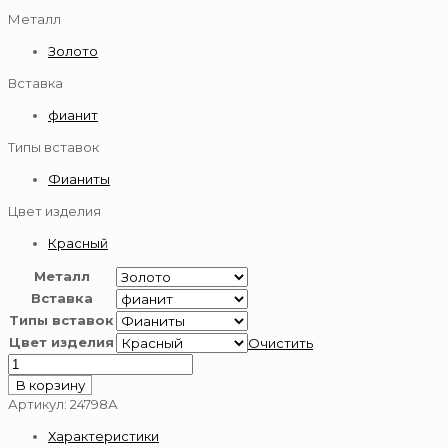
Металл
Золото
Вставка
фианит
Типы вставок
Фианиты
Цвет изделия
Красный
Металл
Вставка
Типы вставок
Цвет изделия
Очистить
Количество
товара
В корзину
Подвеска-
Артикул:
24798А
крест
Характеристики
из