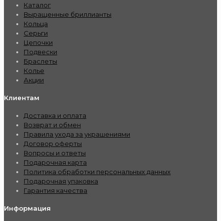
Каталог
Выращенные бриллианты
Кольца
Серьги
Цепочки
Подвески
Браслеты
Колье
Акции
Клиентам
Доставка и оплата
Возврат и обмен
Правила ухода за украшениями
Договор оферты
Вопросы и ответы
Подарочная карта
Политика обработки персональных данных
Подарочная упаковка
Гарантия качества
Информация