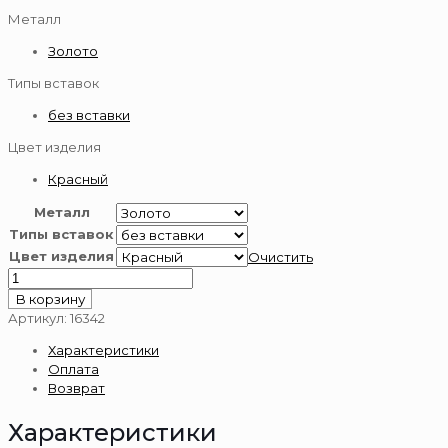
Металл
Золото
Типы вставок
без вставки
Цвет изделия
Красный
Металл
Типы вставок
Цвет изделия
Очистить
Количество
товара
В корзину
Подвеска
Артикул:
16342
из
Характеристики
золота
Оплата
585
Возврат
пробы
Характеристики