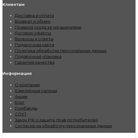
Клиентам
Доставка и оплата
Возврат и обмен
Правила ухода за украшениями
Договор оферты
Вопросы и ответы
Подарочная карта
Политика обработки персональных данных
Подарочная упаковка
Гарантия качества
Информация
О компании
Ювелирные салоны
Акции
Блог
Ломбарды
СОУТ
Закон РФ о защите прав потребителей
Согласие на обработку персональных данных