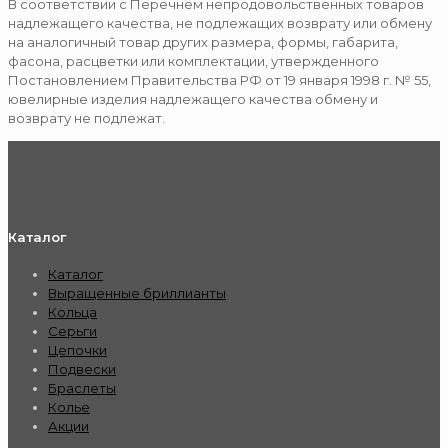
В соответствии с Перечнем непродовольственных товаров
надлежащего качества, не подлежащих возврату или обмену
на аналогичный товар других размера, формы, габарита,
фасона, расцветки или комплектации, утвержденного
Постановлением Правительства РФ от 19 января 1998 г. № 55,
ювелирные изделия надлежащего качества обмену и
возврату не подлежат.
Каталог
Каталог
Выращенные бриллианты
Кольца
Серьги
Цепочки
Подвески
Браслеты
Колье
Акции