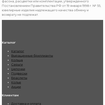
фасона, расцветки или комплектации, утвержденного
Постановлением Правительства РФ от 19 января 1998 г. № 55,
ювелирные изделия надлежащего качества обмену и
возврату не подлежат.
Каталог
Каталог
Выращенные бриллианты
Кольца
Серьги
Цепочки
Подвески
Браслеты
Колье
Акции
Клиентам
Доставка и оплата