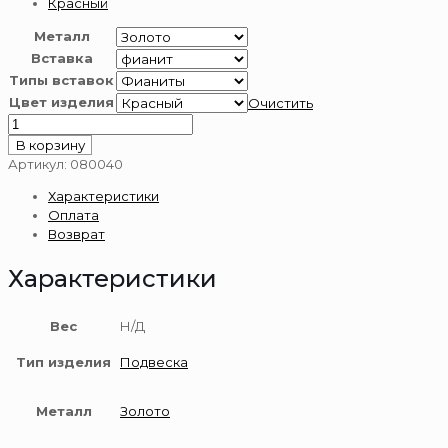
Красный
Металл
Вставка
Типы вставок
Цвет изделия
Очистить
Количество
товара
В корзину
Подвеска
Артикул:
080040
из
Характеристики
золота
Оплата
585
Возврат
пробы
Характеристики
Вес
Н/Д
Тип изделия
Подвеска
Металл
Золото