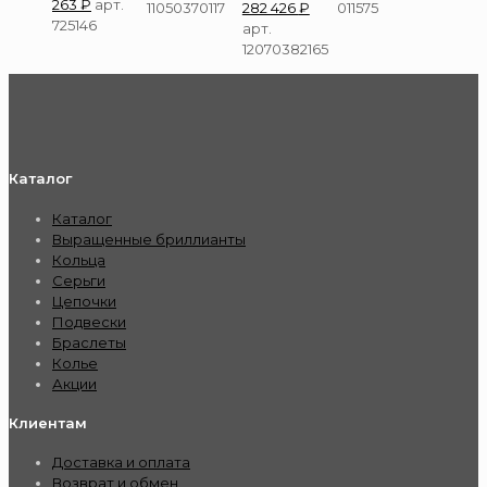
263
₽
арт.
11050370117
282 426
₽
011575
725146
арт.
12070382165
Каталог
Каталог
Выращенные бриллианты
Кольца
Серьги
Цепочки
Подвески
Браслеты
Колье
Акции
Клиентам
Доставка и оплата
Возврат и обмен