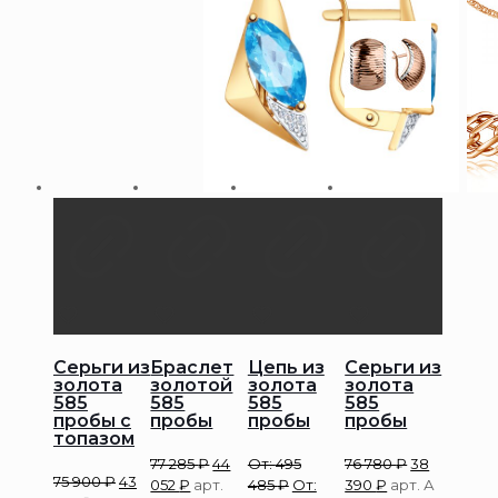
Серьги из
Браслет
Цепь из
Серьги из
золота
золотой
золота
золота
585
585
585
585
пробы с
пробы
пробы
пробы
топазом
77 285
₽
44
От:
495
76 780
₽
38
75 900
₽
43
052
₽
арт.
485
₽
От:
390
₽
арт. А