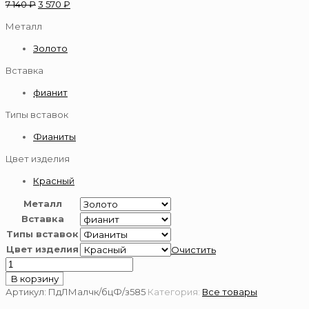
7 140
₽
3 570
₽
Металл
Золото
Вставка
фианит
Типы вставок
Фианиты
Цвет изделия
Красный
Металл
Вставка
Типы вставок
Цвет изделия
Очистить
Количество
товара
В корзину
Подвеска
Артикул:
ПдЛМалчк/бцФ/з585
Категория:
Все товары
золотая