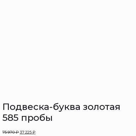
Подвеска-буква золотая
585 пробы
75 970
₽
37 225
₽