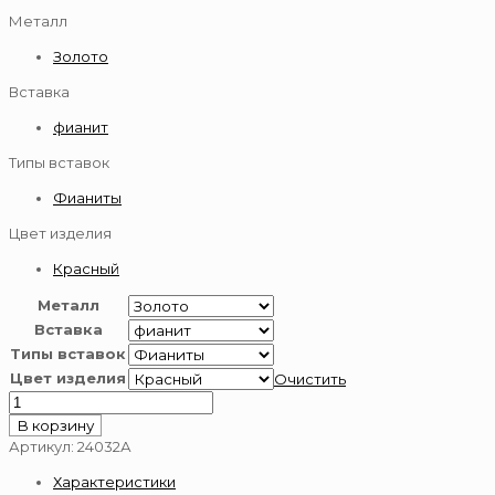
Металл
Золото
Вставка
фианит
Типы вставок
Фианиты
Цвет изделия
Красный
Металл
Вставка
Типы вставок
Цвет изделия
Очистить
Количество
товара
В корзину
Подвеска-
Артикул:
24032А
буква
Характеристики
золотая