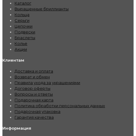
Каталог
Выращенные бриллианты
Кольца
Серьги
Цепочки
Подвески
Браслеты
Колье
Акции
Клиентам
Доставка и оплата
Возврат и обмен
Правила ухода за украшениями
Договор оферты
Вопросы и ответы
Подарочная карта
Политика обработки персональных данных
Подарочная упаковка
Гарантия качества
Информация