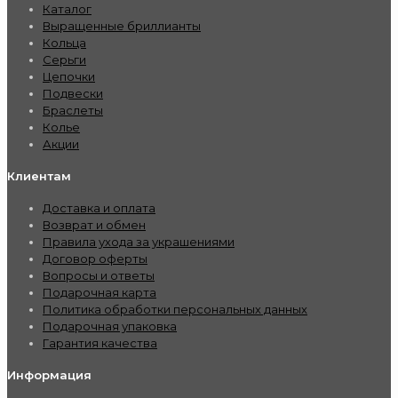
Каталог
Выращенные бриллианты
Кольца
Серьги
Цепочки
Подвески
Браслеты
Колье
Акции
Клиентам
Доставка и оплата
Возврат и обмен
Правила ухода за украшениями
Договор оферты
Вопросы и ответы
Подарочная карта
Политика обработки персональных данных
Подарочная упаковка
Гарантия качества
Информация