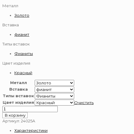
Металл
Золото
Вставка
фианит
Типы вставок
Фианиты
Цвет изделия
Красный
Металл
Вставка
Типы вставок
Цвет изделия
Очистить
Количество
товара
В корзину
Подвеска-
Артикул:
24025А
буква
Характеристики
из