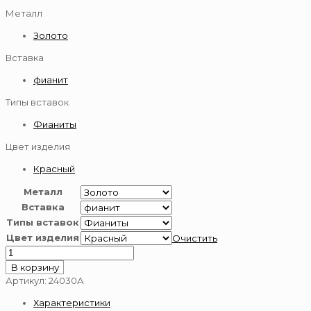
Металл
Золото
Вставка
фианит
Типы вставок
Фианиты
Цвет изделия
Красный
Металл
Вставка
Типы вставок
Цвет изделия
Очистить
Количество
товара
В корзину
Подвеска-
Артикул:
24030А
буква
Характеристики
из