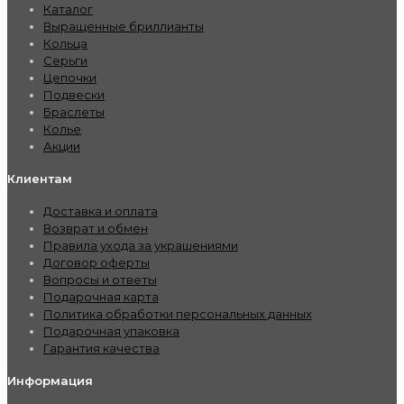
Каталог
Выращенные бриллианты
Кольца
Серьги
Цепочки
Подвески
Браслеты
Колье
Акции
Клиентам
Доставка и оплата
Возврат и обмен
Правила ухода за украшениями
Договор оферты
Вопросы и ответы
Подарочная карта
Политика обработки персональных данных
Подарочная упаковка
Гарантия качества
Информация