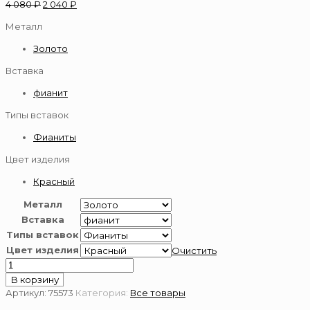
4 080
₽
2 040
₽
Металл
Золото
Вставка
фианит
Типы вставок
Фианиты
Цвет изделия
Красный
Металл
Вставка
Типы вставок
Цвет изделия
Очистить
Количество
товара
В корзину
Пирсинг
Артикул:
75573
Категория:
Все товары
из