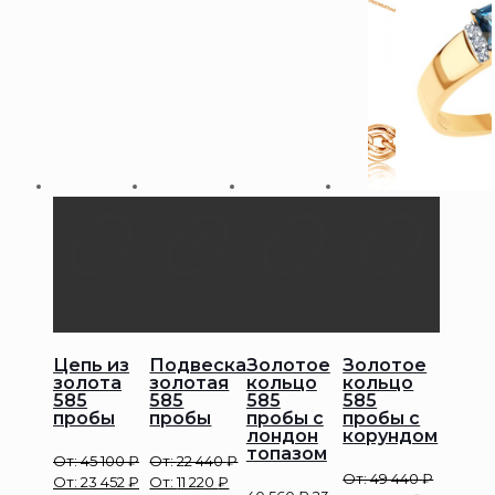
Цепь из
Подвеска
Золотое
Золотое
золота
золотая
кольцо
кольцо
585
585
585
585
пробы
пробы
пробы с
пробы с
лондон
корундом
топазом
От:
45 100
₽
От:
22 440
₽
От:
49 440
₽
От:
23 452
₽
От:
11 220
₽