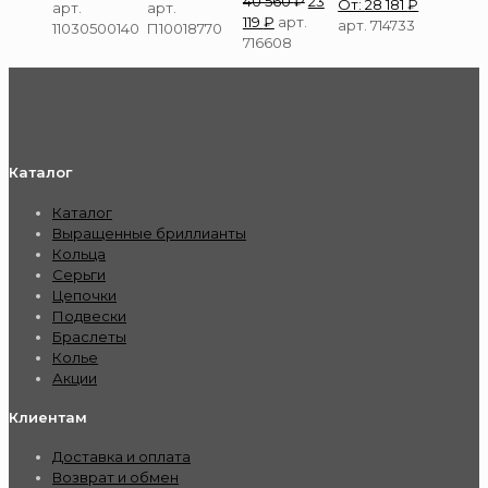
40 560
₽
23
От:
28 181
₽
арт.
арт.
119
₽
арт.
арт. 714733
11030500140
П10018770
716608
Каталог
Каталог
Выращенные бриллианты
Кольца
Серьги
Цепочки
Подвески
Браслеты
Колье
Акции
Клиентам
Доставка и оплата
Возврат и обмен