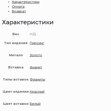
Характеристики
золота
Оплата
585
Возврат
пробы
Характеристики
Вес
Н/Д
Тип изделия
Пирсинг
Металл
Золото
Вставка
фианит
Типы вставок
Фианиты
Цвет изделия
Красный
Цвет вставки
Белый