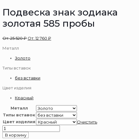
Подвеска знак зодиака
золотая 585 пробы
От:
25 520
₽
От:
12 760
₽
Металл
Золото
Типы вставок
без вставки
Цвет изделия
Красный
Металл
Типы вставок
Цвет изделия
Очистить
Количество
товара
В корзину