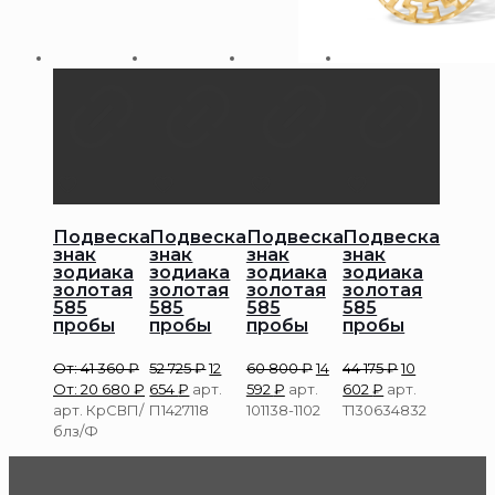
Подвеска
Подвеска
Подвеска
Подвеска
знак
знак
знак
знак
зодиака
зодиака
зодиака
зодиака
золотая
золотая
золотая
золотая
585
585
585
585
пробы
пробы
пробы
пробы
От:
41 360
₽
52 725
₽
12
60 800
₽
14
44 175
₽
10
От:
20 680
₽
654
₽
арт.
592
₽
арт.
602
₽
арт.
арт. КрСВП/
П1427118
101138-1102
Т130634832
блз/Ф