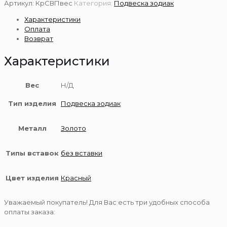
Подвеска
Артикул:
КрСВПвес
Категория:
Подвеска зодиак
знак
Характеристики
зодиака
Оплата
золотая
Возврат
585
пробы
Характеристики
Вес
Н/Д
Тип изделия
Подвеска зодиак
Металл
Золото
Типы вставок
без вставки
Цвет изделия
Красный
Уважаемый покупатель! Для Вас есть три удобных способа
оплаты заказа: