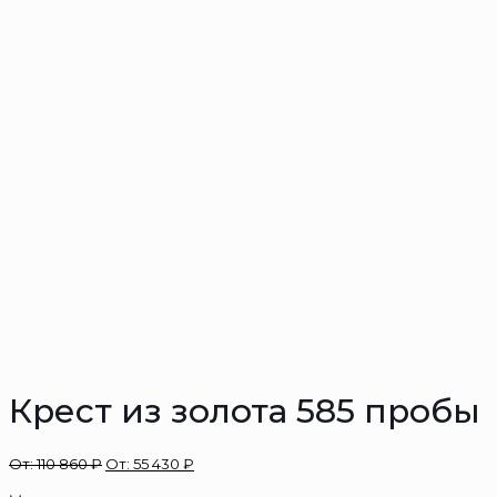
Крест из золота 585 пробы
От:
110 860
₽
От:
55 430
₽