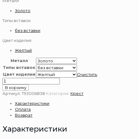
Металл
Золото
Типы вставок
без вставки
Цвет изделия
Желтый
Металл
Типы вставок
Цвет изделия
Очистить
Количество
товара
В корзину
Крест
Артикул:
Т93006838
Категория:
Крест
из
Характеристики
золота
Оплата
585
Возврат
пробы
Характеристики