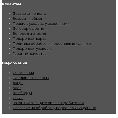
Клиентам
Доставка и оплата
Возврат и обмен
Правила ухода за украшениями
Договор оферты
Вопросы и ответы
Подарочная карта
Политика обработки персональных данных
Подарочная упаковка
Гарантия качества
Информация
О компании
Ювелирные салоны
Акции
Блог
Ломбарды
СОУТ
Закон РФ о защите прав потребителей
Согласие на обработку персональных данных