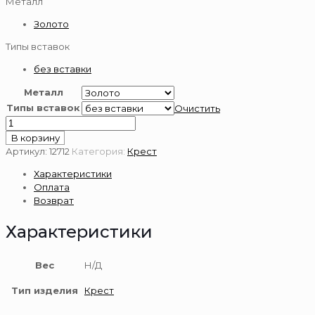
Металл
Золото
Типы вставок
без вставки
Металл
Типы вставок
Очистить
Количество
товара
В корзину
Крест
Артикул:
12712
Категория:
Крест
из
Характеристики
золота
Оплата
585
Возврат
пробы
Характеристики
Вес
Н/Д
Тип изделия
Крест