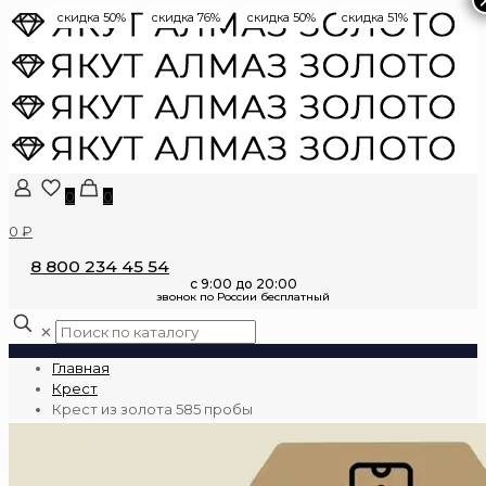
скидка 50%
скидка 76%
скидка 50%
скидка 51%
0
0
0 ₽
8 800 234 45 54
✕
Главная
Крест
Крест из золота 585 пробы