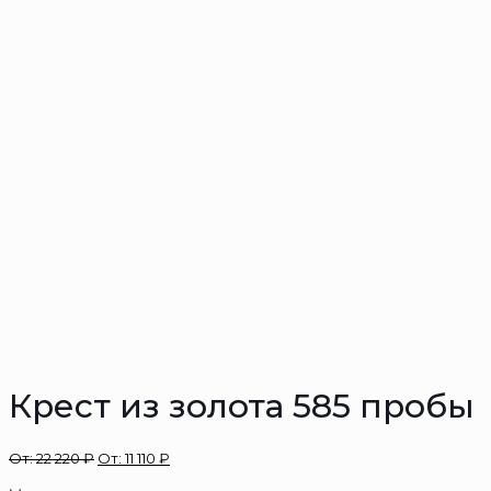
Крест из золота 585 пробы
От:
22 220
₽
От:
11 110
₽