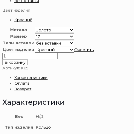
без вставки
Цвет изделия
Красный
Металл
Размер
Типы вставок
Цвет изделия
Очистить
Количество
товара
В корзину
Кольцо
Артикул:
К6511
золотое
Характеристики
585
Оплата
пробы
Возврат
Характеристики
Вес
Н/Д
Тип изделия
Кольцо