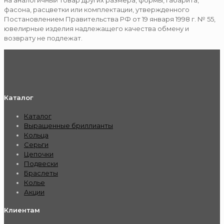
на аналогичный товар других размера, формы, габарита,
фасона, расцветки или комплектации, утвержденного
Постановлением Правительства РФ от 19 января 1998 г. № 55,
ювелирные изделия надлежащего качества обмену и
возврату не подлежат.
Каталог
Каталог
Выращенные бриллианты
Кольца
Серьги
Цепочки
Подвески
Браслеты
Колье
Акции
Клиентам