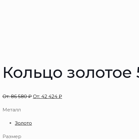
Кольцо золотое
От:
86 580
₽
От:
42 424
₽
Металл
Золото
Размер