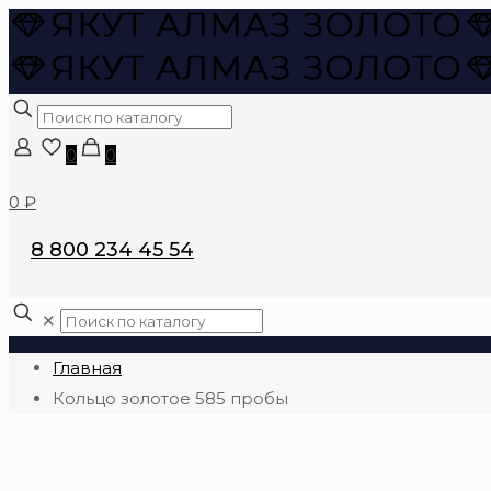
0
0
0 ₽
8 800 234 45 54
✕
Главная
Кольцо золотое 585 пробы