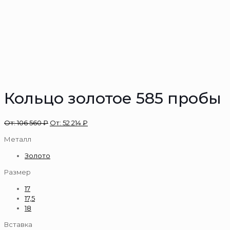
Кольцо золотое 585 пробы
От:
106 560
₽
От:
52 214
₽
Металл
Золото
Размер
17
17,5
18
Вставка