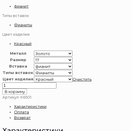
фианит
Типы вставок
Фианиты
Цвет изделия
Красный
Металл
Размер
Вставка
Типы вставок
Цвет изделия
Очистить
Количество
товара
В корзину
Кольцо
Артикул:
К6501
золотое
Характеристики
585
Оплата
пробы
Возврат
Характеристики