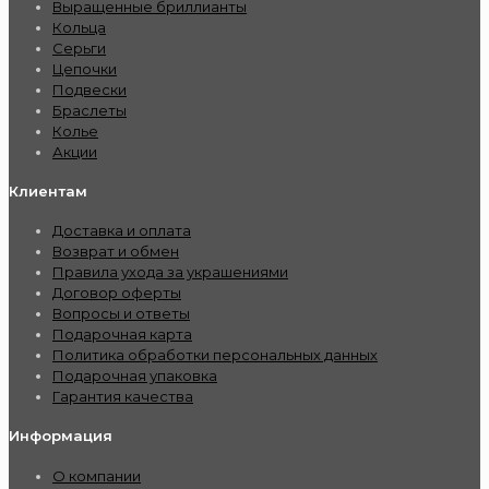
Выращенные бриллианты
Кольца
Серьги
Цепочки
Подвески
Браслеты
Колье
Акции
Клиентам
Доставка и оплата
Возврат и обмен
Правила ухода за украшениями
Договор оферты
Вопросы и ответы
Подарочная карта
Политика обработки персональных данных
Подарочная упаковка
Гарантия качества
Информация
О компании