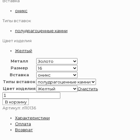
Вставка
оникс
Типы вставок
полудрагоценные камни
Цвет изделия
Желтый
Металл
Размер
Вставка
Типы вставок
Цвет изделия
Очистить
Количество
товара
В корзину
Кольцо
Артикул:
л110136
с
Характеристики
ониксом
Оплата
из
Возврат
золота
585