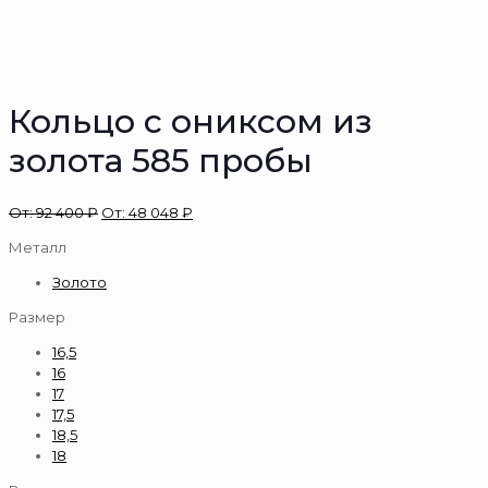
Кольцо с ониксом из
золота 585 пробы
От:
92 400
₽
От:
48 048
₽
Металл
Золото
Размер
16,5
16
17
17,5
18,5
18