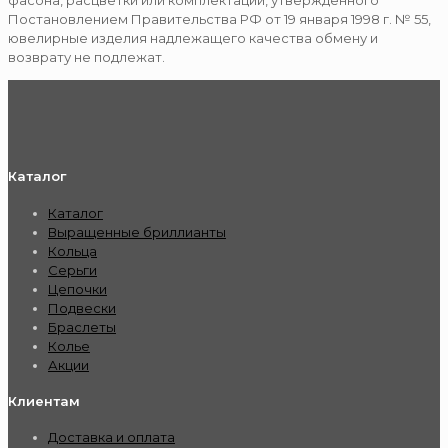
фасона, расцветки или комплектации, утвержденного
Постановлением Правительства РФ от 19 января 1998 г. № 55,
ювелирные изделия надлежащего качества обмену и
возврату не подлежат.
Каталог
Каталог
Выращенные бриллианты
Кольца
Серьги
Цепочки
Подвески
Браслеты
Колье
Акции
Клиентам
Доставка и оплата