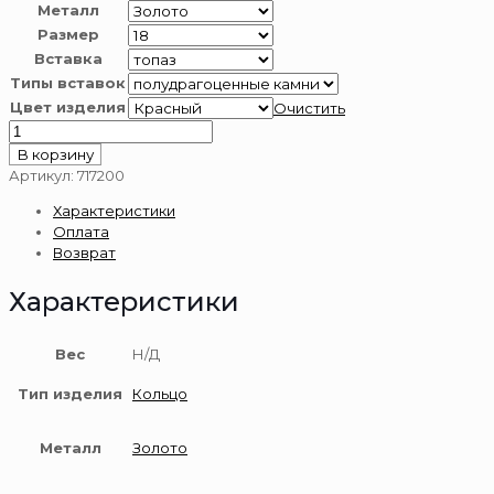
Металл
Размер
Вставка
Типы вставок
Цвет изделия
Очистить
Количество
товара
В корзину
Кольцо
Артикул:
717200
из
Характеристики
золота
Оплата
585
Возврат
пробы
с
Характеристики
топазом
Вес
Н/Д
Тип изделия
Кольцо
Металл
Золото