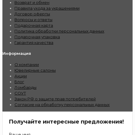
Возврат и обмен
Правила ухода за украшениями
Договор оферты
Вопросы и ответы
Подарочная карта
Политика обработки персональных данных
Подарочная упаковка
Гарантия качества
Информация
О компании
Ювелирные салоны
Акции
Блог
Ломбарды
СОУТ
Закон РФ о защите прав потребителей
Согласие на обработку персональных данных
Получайте интересные предложения!
Ваше имя