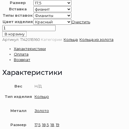
Размер
Вставка
Типы вставок
Цвет изделия
Очистить
Количество
товара
В корзину
Кольцо
Артикул:
Т14201Б160
Категории:
Кольца
,
Кольца из золота
из
Характеристики
золота
Оплата
585
Возврат
пробы
Характеристики
Вес
Н/Д
Тип изделия
Кольцо
Металл
Золото
Размер
17,5
,
18,5
,
18
,
19