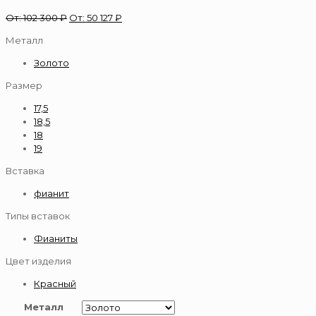
От:
102 300
₽
От:
50 127
₽
Металл
Золото
Размер
17,5
18,5
18
19
Вставка
фианит
Типы вставок
Фианиты
Цвет изделия
Красный
Металл