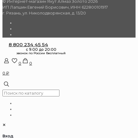
© Интернет-магазин Якут Алмаз Золото 2026
ИП Лапшин Евгений Борисович, ИНН 622800101917
г. Рязань, ул. Николодворянская, д. 13/20
8 800 234 45 54
0
0
0 ₽
✕
Вход