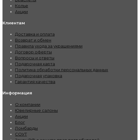
Колье
Акции
Клиентам
Доставка и оплата
Возврат и обмен
Правила ухода за украшениями
Договор оферты
Вопросы и ответы
Подарочная карта
Политика обработки персональных данных
Подарочная упаковка
Гарантия качества
Информация
О компании
Ювелирные салоны
Акции
Блог
Ломбарды
СОУТ
Закон РФ о защите прав потребителей