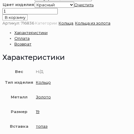
Цвет изделия
Очистить
Количество
товара
В корзину
Золотое
Артикул:
716836
Категории:
Кольца
,
Кольца из золота
кольцо
Характеристики
585
Оплата
пробы
Возврат
с
топазом
Характеристики
Вес
Н/Д
Тип изделия
Кольцо
Металл
Золото
Размер
19
Вставка
топаз