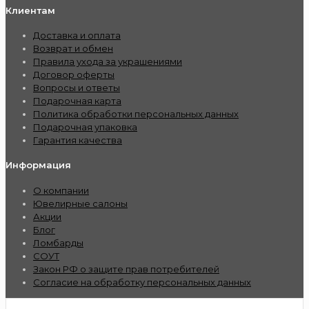
Клиентам
Доставка и оплата
Возврат и обмен
Правила ухода за украшениями
Договор оферты
Вопросы и ответы
Подарочная карта
Политика обработки персональных данных
Подарочная упаковка
Гарантия качества
Информация
О компании
Ювелирные салоны
Акции
Блог
Ломбарды
СОУТ
Закон РФ о защите прав потребителей
Согласие на обработку персональных данных