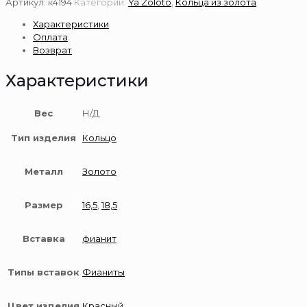
Артикул:
к4194
Категории:
Ya Zoloto
,
Кольца из золота
кольцо
Характеристики
585
Оплата
пробы
Возврат
Характеристики
Вес
Н/Д
Тип изделия
Кольцо
Металл
Золото
Размер
16,5
,
18,5
Вставка
фианит
Типы вставок
Фианиты
Цвет изделия
Красный