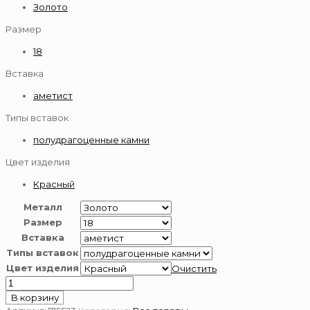
Золото
Размер
18
Вставка
аметист
Типы вставок
полудрагоценные камни
Цвет изделия
Красный
Металл
Размер
Вставка
Типы вставок
Цвет изделия
Очистить
Количество
товара
В корзину
Золотое