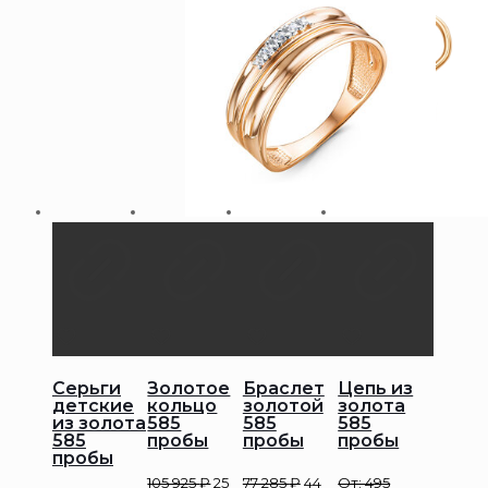
Серьги
Золотое
Браслет
Цепь из
детские
кольцо
золотой
золота
из золота
585
585
585
585
пробы
пробы
пробы
пробы
105 925
₽
25
77 285
₽
44
От:
495