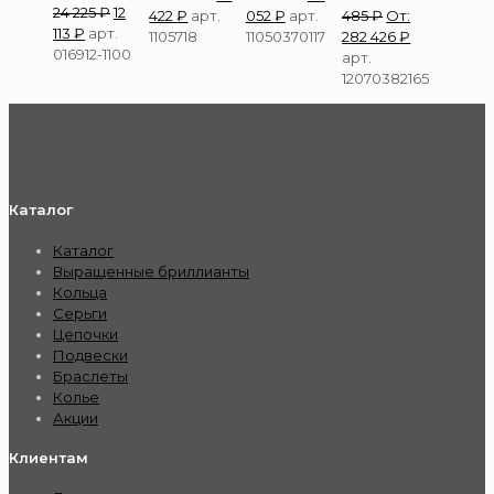
24 225
₽
12
422
₽
арт.
052
₽
арт.
485
₽
От:
113
₽
арт.
1105718
11050370117
282 426
₽
016912-1100
арт.
12070382165
Каталог
Каталог
Выращенные бриллианты
Кольца
Серьги
Цепочки
Подвески
Браслеты
Колье
Акции
Клиентам