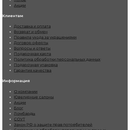
Акции
Клиентам
Доставка и оплата
Возврат и обмен
Правила ухода за украшениями
Договор оферты
Вопросы и ответы
Подарочная карта
Политика обработки персональных данных
Подарочная упаковка
Гарантия качества
Информация
О компании
Ювелирные салоны
Акции
Блог
Ломбарды
СОУТ
Закон РФ о защите прав потребителей
Согласие на обработку персональных данных