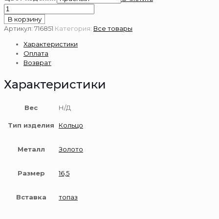
Количество
товара
В корзину
Золотое
Артикул:
716851
Категория:
Все товары
кольцо
Характеристики
585
Оплата
пробы
Возврат
с
топазом
Характеристики
Вес
Н/Д
Тип изделия
Кольцо
Металл
Золото
Размер
16,5
Вставка
топаз