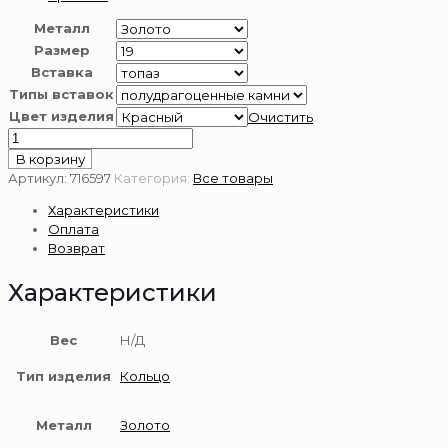
Металл
Размер
Вставка
Типы вставок
Цвет изделия
Очистить
Количество
товара
В корзину
Кольцо
Артикул:
716597
Категория:
Все товары
из
Характеристики
золота
Оплата
585
Возврат
пробы
с
Характеристики
топазом
Вес
Н/Д
Тип изделия
Кольцо
Металл
Золото