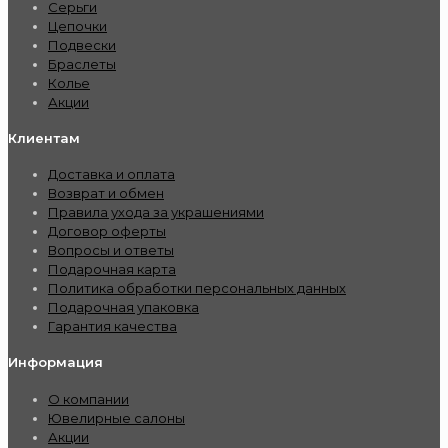
Серьги
Цепочки
Подвески
Браслеты
Колье
Акции
Клиентам
Доставка и оплата
Возврат и обмен
Правила ухода за украшениями
Договор оферты
Вопросы и ответы
Подарочная карта
Политика обработки персональных данных
Подарочная упаковка
Гарантия качества
Информация
О компании
Ювелирные салоны
Акции