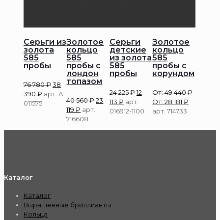
Серьги из
Золотое
Серьги
Золотое
золота
кольцо
детские
кольцо
585
585
из золота
585
пробы
пробы с
585
пробы с
лондон
пробы
корундом
топазом
76 780
₽
38
24 225
₽
12
От:
49 440
₽
390
₽
арт. А
40 560
₽
23
113
₽
арт.
От:
28 181
₽
011575
119
₽
арт.
016912-1100
арт. 714733
716608
Каталог
Каталог
Выращенные бриллианты
Кольца