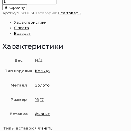
Количество
товара
В корзину
Золотое
Артикул:
660861
Категория:
Все товары
кольцо
Характеристики
585
Оплата
пробы
Возврат
Характеристики
Вес
Н/Д
Тип изделия
Кольцо
Металл
Золото
Размер
16
,
17
Вставка
фианит
Типы вставок
Фианиты