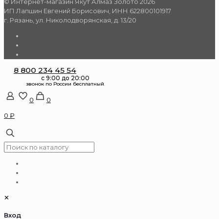
© Интернет-магазин Якут Алмаз Золото 2026
ИП Лапшин Евгений Борисович, ИНН 622800101917
г. Рязань, ул. Николодворянская, д. 13/20
8 800 234 45 54
0
0
0 ₽
✕
Вход