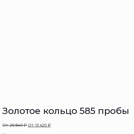
Золотое кольцо 585 пробы
От:
26 840
₽
От:
13 420
₽