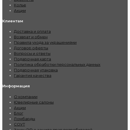
Колье
Акции
Клиентам
Доставка и оплата
Возврат и обмен
Правила ухода за украшениями
Договор оферты
Вопросы и ответы
Подарочная карта
Политика обработки персональных данных
Подарочная упаковка
Гарантия качества
Информация
О компании
Ювелирные салоны
Акции
Блог
Ломбарды
СОУТ
Закон РФ о защите прав потребителей