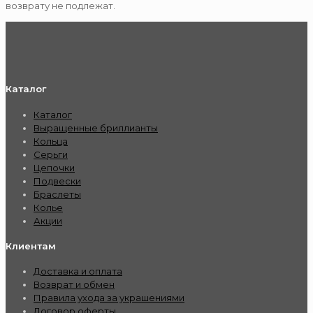
возврату не подлежат.
Каталог
Каталог
Выращенные бриллианты
Кольца
Серьги
Цепочки
Подвески
Браслеты
Колье
Акции
Клиентам
Доставка и оплата
Возврат и обмен
Правила ухода за украшениями
Договор оферты