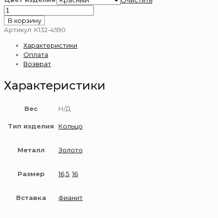
Очистить
Количество
товара
В корзину
Кольцо
Артикул:
К132-4590
из
Характеристики
золота
Оплата
585
Возврат
пробы
Характеристики
Вес
Н/Д
Тип изделия
Кольцо
Металл
Золото
Размер
16,5
,
16
Вставка
фианит