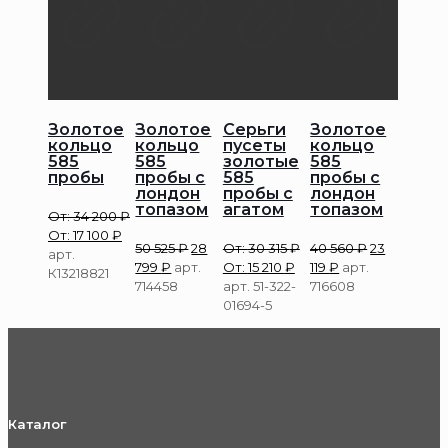
Золотое
Золотое
Серьги
Золотое
кольцо
кольцо
пусеты
кольцо
585
585
золотые
585
пробы
пробы с
585
пробы с
лондон
пробы с
лондон
топазом
агатом
топазом
От:
34 200
₽
От:
17 100
₽
50 525
₽
28
От:
30 315
₽
40 560
₽
23
арт.
799
₽
арт.
От:
15 210
₽
119
₽
арт.
К13218821
714458
арт. 51-322-
716608
01694-5
Каталог