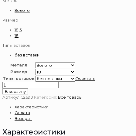
Металл
Золото
Размер
18,5
18
Типы вставок
без вставки
Металл
Размер
Типы вставок
Очистить
Количество
товара
В корзину
Золотое
Артикул:
52690
Категория:
Все товары
кольцо
Характеристики
585
Оплата
пробы
Возврат
Характеристики