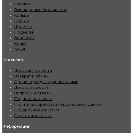
Каталог
Выращенные бриллианты
Кольца
Серьги
Цепочки
Подвески
Браслеты
Колье
Акции
Клиентам
Доставка и оплата
Возврат и обмен
Правила ухода за украшениями
Договор оферты
Вопросы и ответы
Подарочная карта
Политика обработки персональных данных
Подарочная упаковка
Гарантия качества
Информация