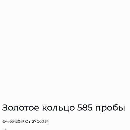
Золотое кольцо 585 пробы
От:
55 120
₽
От:
27 560
₽