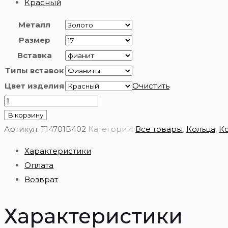
Красный
Металл
Размер
Вставка
Типы вставок
Цвет изделия
Очистить
Количество
товара
В корзину
Кольцо
Артикул:
Т14701Б402
Категории:
Все товары
,
Кольца
,
Ко
из
Характеристики
золота
Оплата
585
Возврат
пробы
Характеристики