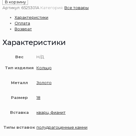
товара
В корзину
Золотое
Артикул:
6525301А
Категория:
Все товары
кольцо
Характеристики
585
Оплата
пробы
Возврат
Характеристики
Вес
Н/Д
Тип изделия
Кольцо
Металл
Золото
Размер
18
Вставка
кварц, фианит
Типы вставок
полудрагоценные камни