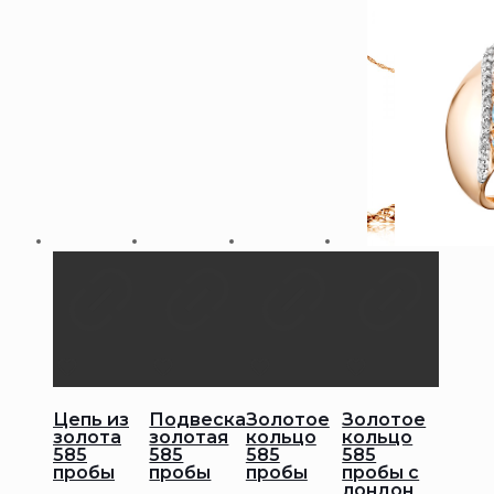
Цепь из
Подвеска
Золотое
Золотое
золота
золотая
кольцо
кольцо
585
585
585
585
пробы
пробы
пробы
пробы с
лондон