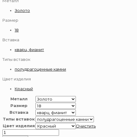
Металл
Золото
Размер
18
Вставка
кварц, фианит
Типы вставок
полудрагоценные камни
Цвет изделия
Красный
Металл
Размер
Вставка
Типы вставок
Цвет изделия
Очистить
Количество