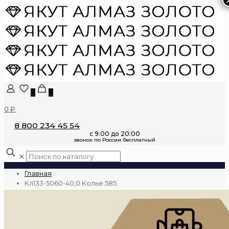
0
0
0 ₽
8 800 234 45 54
✕
Главная
Кл133-5060-40,0 Колье 585