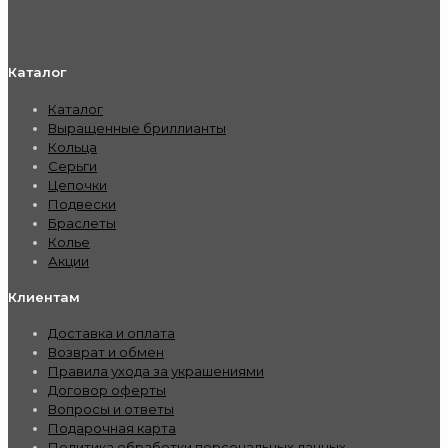
Каталог
Каталог
Выращенные бриллианты
Кольца
Серьги
Цепочки
Подвески
Браслеты
Колье
Акции
Клиентам
Доставка и оплата
Возврат и обмен
Правила ухода за украшениями
Договор оферты
Вопросы и ответы
Подарочная карта
Политика обработки персональных данных