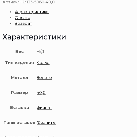
Кл133-
Артикул:
Кл133-5060-40,0
5060-
Характеристики
40,0
Оплата
Колье
Возврат
585
Характеристики
Вес
Н/Д
Тип изделия
Колье
Металл
Золото
Размер
40,0
Вставка
фианит
Типы вставок
Фианиты