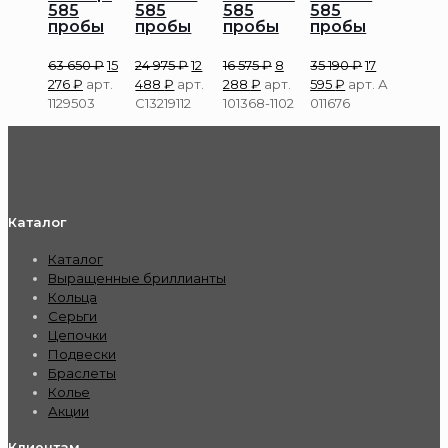
585
585
585
585
пробы
пробы
пробы
пробы
63 650
₽
15
24 975
₽
12
16 575
₽
8
35 190
₽
17
276
₽
арт.
488
₽
арт.
288
₽
арт.
595
₽
арт. А
1129503
С13219112
101368-1102
011676
Каталог
Каталог
Выращенные бриллианты
Кольца
Серьги
Цепочки
Подвески
Браслеты
Колье
Акции
Клиентам