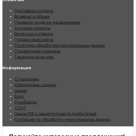
Доставка и оплата
Возврат и обмен
Правила ухода за украшениями
Договор оферты
Вопросы и ответы
Подарочная карта
Политика обработки персональных данных
Подарочная упаковка
Гарантия качества
Информация
О компании
Ювелирные салоны
Акции
Блог
Ломбарды
СОУТ
Закон РФ о защите прав потребителей
Согласие на обработку персональных данных