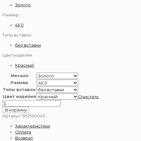
Золото
Размер
45,0
Типы вставок
без вставки
Цвет изделия
Красный
Металл
Размер
Типы вставок
Цвет изделия
Очистить
Количество
товара
В корзину
цепь
Артикул:
11025110045
золотая
Характеристики
585
Оплата
пробы
Возврат