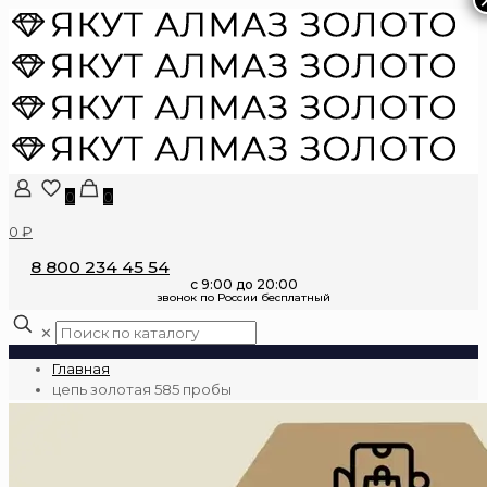
0
0
0 ₽
8 800 234 45 54
✕
Главная
цепь золотая 585 пробы