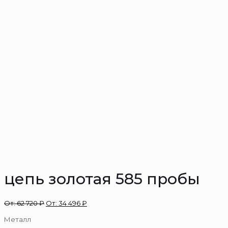
цепь золотая 585 пробы
От:
62 720
₽
От:
34 496
₽
Металл