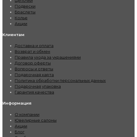
Цепочки
Подвески
Браслеты
Колье
Акции
Клиентам
Доставка и оплата
Возврат и обмен
Правила ухода за украшениями
Договор оферты
Вопросы и ответы
Подарочная карта
Политика обработки персональных данных
Подарочная упаковка
Гарантия качества
Информация
О компании
Ювелирные салоны
Акции
Блог