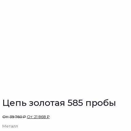
Цепь золотая 585 пробы
От:
39 760
₽
От:
21 868
₽
Металл