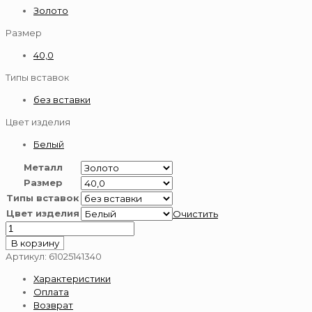
Золото
Размер
40,0
Типы вставок
без вставки
Цвет изделия
Белый
Металл
Размер
Типы вставок
Цвет изделия
Очистить
Количество
товара
В корзину
Цепь
Артикул:
61025141340
золотая
Характеристики
585
Оплата
пробы
Возврат