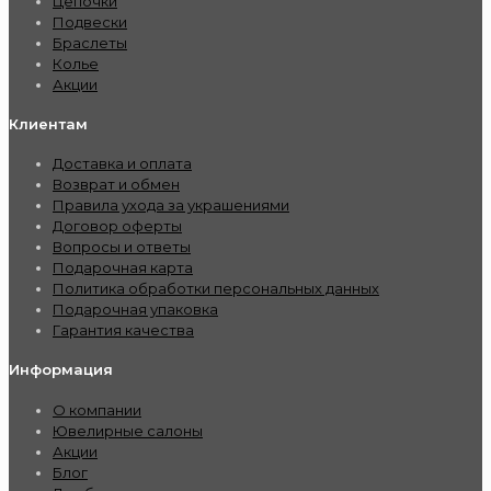
Цепочки
Подвески
Браслеты
Колье
Акции
Клиентам
Доставка и оплата
Возврат и обмен
Правила ухода за украшениями
Договор оферты
Вопросы и ответы
Подарочная карта
Политика обработки персональных данных
Подарочная упаковка
Гарантия качества
Информация
О компании
Ювелирные салоны
Акции
Блог