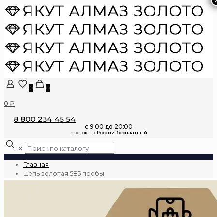
0
0
0 ₽
8 800 234 45 54
✕
Главная
Цепь золотая 585 пробы