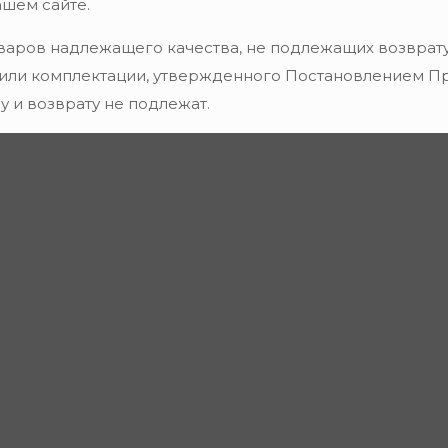
ашем сайте.
варов надлежащего качества, не подлежащих возврату
 или комплектации, утвержденного Постановлением Пра
 и возврату не подлежат.