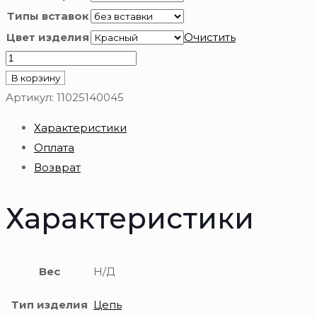
Типы вставок
Цвет изделия
Очистить
Количество
товара
В корзину
Цепь
Артикул:
11025140045
золотая
Характеристики
585
Оплата
пробы
Возврат
Характеристики
Вес
Н/Д
Тип изделия
Цепь