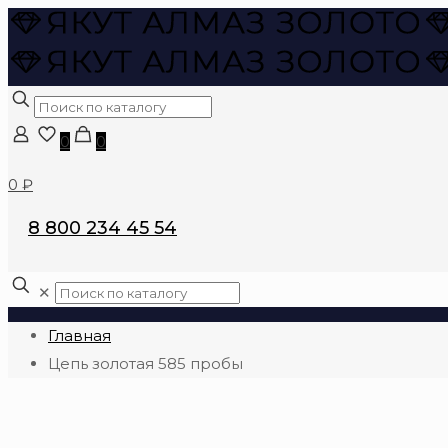
0
0
0 ₽
8 800 234 45 54
✕
Главная
Цепь золотая 585 пробы