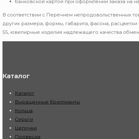
банковской картой при оформлении заказа на н
В соответствии с Перечнем непродовольственных то
других размера, формы, габарита, фасона, расцветки
55, ювелирные изделия надлежащего качества обмену
Каталог
Каталог
Выращенные бриллианты
Кольца
Серьги
Цепочки
Подвески