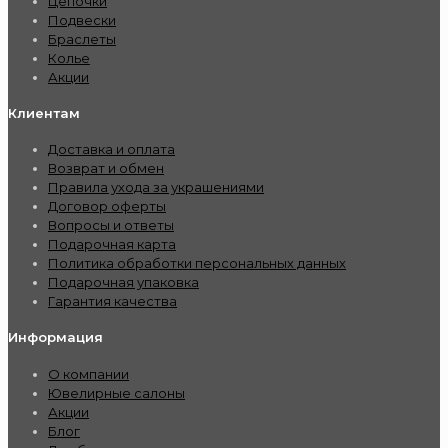
Цепочки
Подвески
Браслеты
Колье
Акции
Клиентам
Доставка и оплата
Возврат и обмен
Правила ухода за украшениями
Договор оферты
Вопросы и ответы
Подарочная карта
Политика обработки персональных данных
Подарочная упаковка
Гарантия качества
Информация
О компании
Ювелирные салоны
Акции
Блог