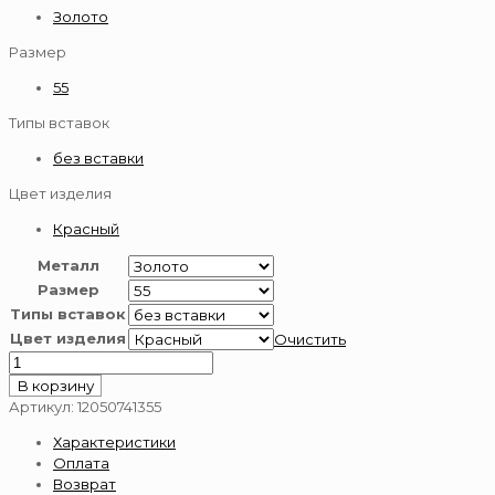
Золото
Размер
55
Типы вставок
без вставки
Цвет изделия
Красный
Металл
Размер
Типы вставок
Цвет изделия
Очистить
Количество
товара
В корзину
Цепь
Артикул:
12050741355
золотая
Характеристики
585
Оплата
пробы
Возврат