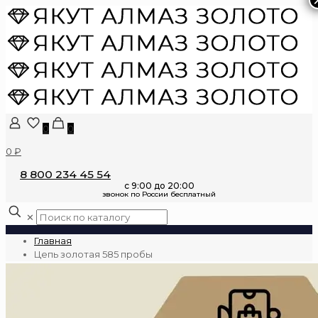
0
0
0 ₽
8 800 234 45 54
✕
Главная
Цепь золотая 585 пробы