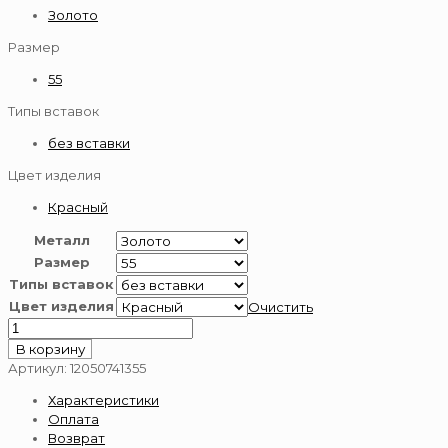
Золото
Размер
55
Типы вставок
без вставки
Цвет изделия
Красный
Металл
Размер
Типы вставок
Цвет изделия
Очистить
Количество
товара
В корзину
Цепь
Артикул:
12050741355
золотая
Характеристики
585
Оплата
пробы
Возврат