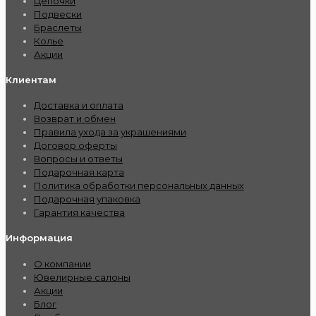
Цепочки
Подвески
Браслеты
Колье
Акции
Клиентам
Доставка и оплата
Возврат и обмен
Правила ухода за украшениями
Договор оферты
Вопросы и ответы
Подарочная карта
Политика обработки персональных данных
Подарочная упаковка
Гарантия качества
Информация
О компании
Ювелирные салоны
Акции
Блог