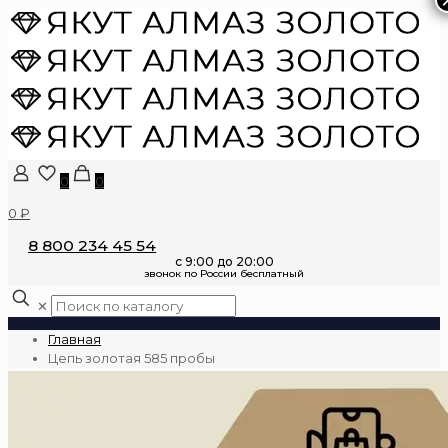
0
0
0 ₽
8 800 234 45 54
✕
Главная
Цепь золотая 585 пробы