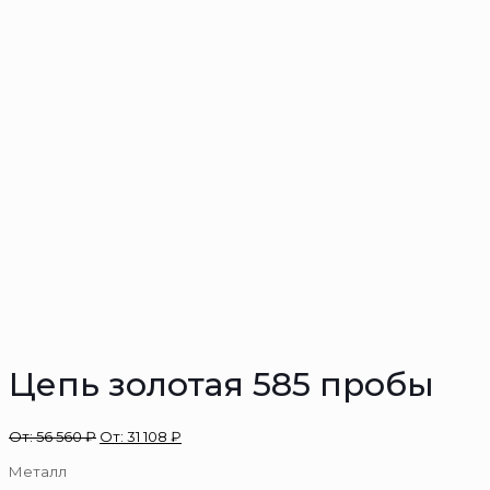
Цепь золотая 585 пробы
От:
56 560
₽
От:
31 108
₽
Металл