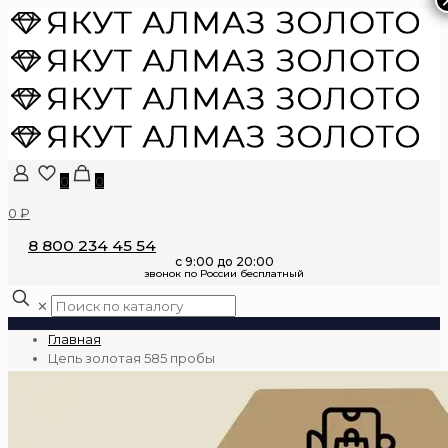
0
0
0 ₽
8 800 234 45 54
✕
Главная
Цепь золотая 585 пробы