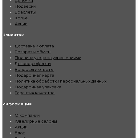
Цепочки
Подвески
Браслеты
Колье
Акции
Клиентам
Доставка и оплата
Возврат и обмен
Правила ухода за украшениями
Договор оферты
Вопросы и ответы
Подарочная карта
Политика обработки персональных данных
Подарочная упаковка
Гарантия качества
Информация
О компании
Ювелирные салоны
Акции
Блог