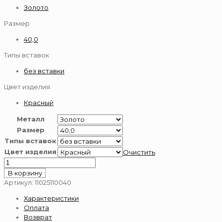
Золото
Размер
40,0
Типы вставок
без вставки
Цвет изделия
Красный
Металл
Размер
Типы вставок
Цвет изделия
Очистить
Количество
товара
В корзину
Цепь
Артикул:
11025110040
золотая
Характеристики
585
Оплата
пробы
Возврат