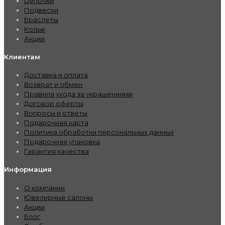
Цепочки
Подвески
Браслеты
Колье
Акции
Клиентам
Доставка и оплата
Возврат и обмен
Правила ухода за украшениями
Договор оферты
Вопросы и ответы
Подарочная карта
Политика обработки персональных данных
Подарочная упаковка
Гарантия качества
Информация
О компании
Ювелирные салоны
Акции
Блог