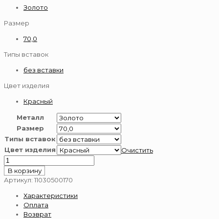
Золото
Размер
70,0
Типы вставок
без вставки
Цвет изделия
Красный
Металл
Размер
Типы вставок
Цвет изделия
Очистить
Количество
товара
В корзину
Цепь
Артикул:
11030500170
из
Характеристики
золота
Оплата
585
Возврат
пробы