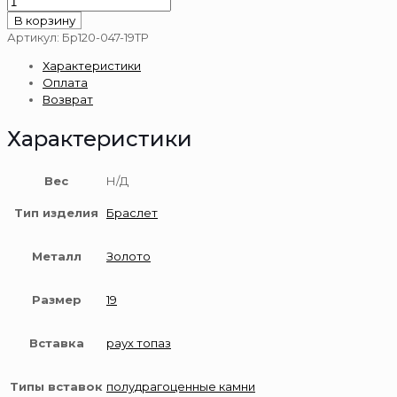
Количество
товара
В корзину
Браслет
Артикул:
Бр120-047-19ТР
золотой
Характеристики
585
Оплата
пробы
Возврат
Характеристики
Вес
Н/Д
Тип изделия
Браслет
Металл
Золото
Размер
19
Вставка
раух топаз
Типы вставок
полудрагоценные камни