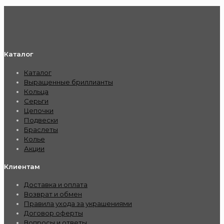
Каталог
Каталог
Выращенные бриллианты
Кольца
Серьги
Цепочки
Подвески
Браслеты
Колье
Акции
Клиентам
Доставка и оплата
Возврат и обмен
Правила ухода за украшениями
Договор оферты
Вопросы и ответы